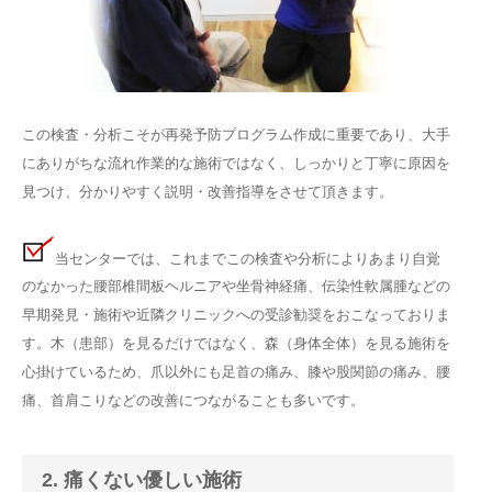
この検査・分析こそが再発予防プログラム作成に重要であり、大手
にありがちな流れ作業的な施術ではなく、しっかりと丁寧に原因を
見つけ、分かりやすく説明・改善指導をさせて頂きます。
当センターでは、これまでこの検査や分析によりあまり自覚
のなかった腰部椎間板ヘルニアや坐骨神経痛、伝染性軟属腫などの
早期発見・施術や近隣クリニックへの受診勧奨をおこなっておりま
す。木（患部）を見るだけではなく、森（身体全体）を見る施術を
心掛けているため、爪以外にも足首の痛み、膝や股関節の痛み、腰
痛、首肩こりなどの改善につながることも多いです。
2. 痛くない優しい施術