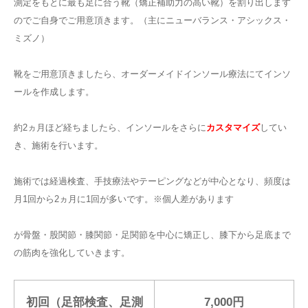
測定をもとに最も足に合う靴（矯正補助力の高い靴）を割り出します
のでご自身でご用意頂きます。（主にニューバランス・アシックス・
ミズノ）
靴をご用意頂きましたら、オーダーメイドインソール療法にてインソ
ールを作成します。
約2ヵ月ほど経ちましたら、インソールをさらに
カスタマイズ
してい
き、施術を行います。
施術では経過検査、手技療法やテーピングなどが中心となり、頻度は
月1回から2ヵ月に1回が多いです。※個人差があります
が骨盤・股関節・膝関節・足関節を中心に矯正し、膝下から足底まで
の筋肉を強化していきます。
初回（足部検査、足測
7,000円