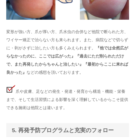
変形が強い方、爪が厚い方、爪水虫の合併など他院で断られた方、
ワイヤー矯正で治らない方も来られます。また、病院などで切らず
に・剥がさずに治したい方も多くみえられます。
『他では全然広が
らなかったのに、ここでは広がった』『過去にただ削られただけ
で、また再発したからちゃんと治したい』『最初からここに来れば
良かった』
などの感想を頂いております。
爪や皮膚、足などの発生・発達・発育から構造・機能・栄養
まで、そして生活習慣による影響を深く理解しているからこそ提供
できる施術は他院とは違います。
5. 再発予防プログラムと充実のフォロー